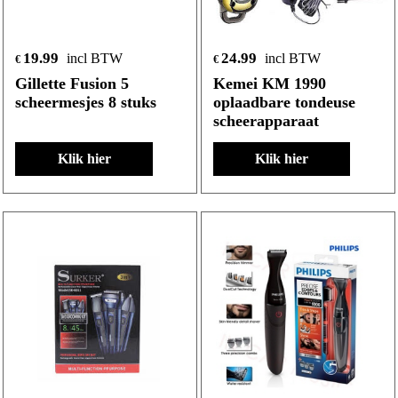
19.99
24.99
incl BTW
incl BTW
€
€
Gillette Fusion 5
Kemei KM 1990
scheermesjes 8 stuks
oplaadbare tondeuse
scheerapparaat
Klik hier
Klik hier