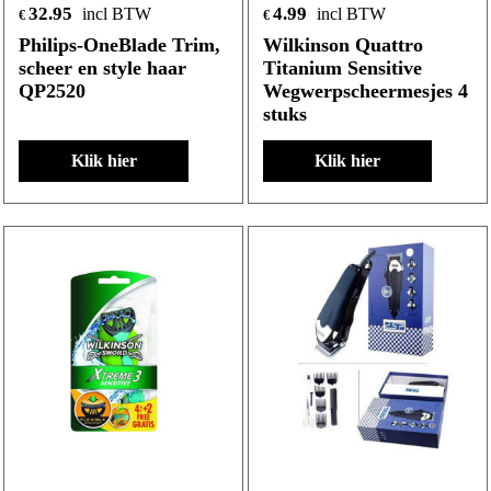
32.95
4.99
incl BTW
incl BTW
€
€
Philips-OneBlade Trim,
Wilkinson Quattro
scheer en style haar
Titanium Sensitive
QP2520
Wegwerpscheermesjes 4
stuks
Klik hier
Klik hier