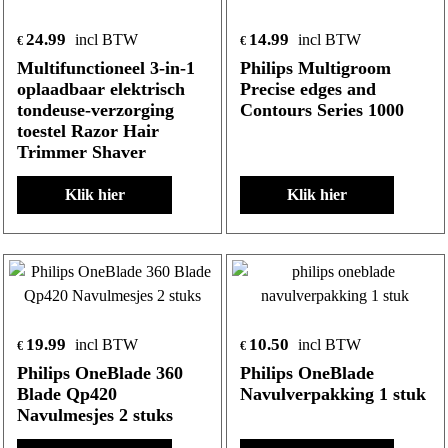
24.99
14.99
incl BTW
incl BTW
€
€
Multifunctioneel 3-in-1
Philips Multigroom
oplaadbaar elektrisch
Precise edges and
tondeuse-verzorging
Contours Series 1000
toestel Razor Hair
Trimmer Shaver
Klik hier
Klik hier
19.99
10.50
incl BTW
incl BTW
€
€
Philips OneBlade 360
Philips OneBlade
Blade Qp420
Navulverpakking 1 stuk
Navulmesjes 2 stuks