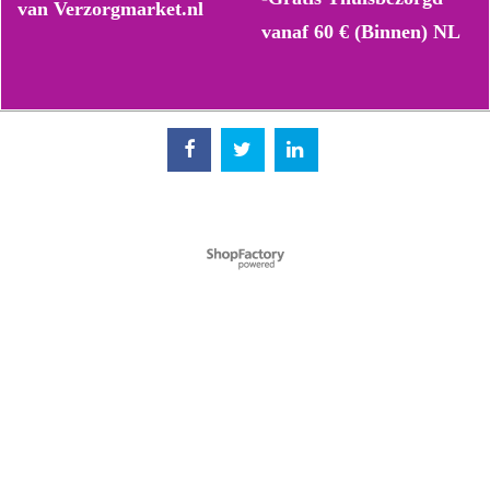
van Verzorgmarket.nl
vanaf 60 € (Binnen) NL
Webwinkel gemaakt met ShopFactory webwinkel software.