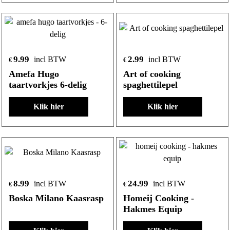
9.99
2.99
incl BTW
incl BTW
€
€
Amefa Hugo
Art of cooking
taartvorkjes 6-delig
spaghettilepel
Klik hier
Klik hier
8.99
24.99
incl BTW
incl BTW
€
€
Boska Milano Kaasrasp
Homeij Cooking -
Hakmes Equip