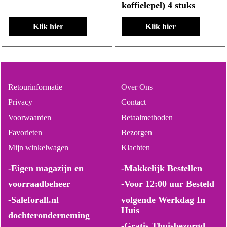
koffielepel) 4 stuks
Klik hier
Klik hier
Retourinformatie
Over Ons
Privacy
Contact
Voorwaarden
Betaalmethoden
Favorieten
Bezorgen
Mijn winkelwagen
Klachten
-Eigen magazijn en
-Makkelijk Bestellen
voorraadbeheer
-Voor 12:00 uur Besteld
-Saleforall.nl
volgende Werkdag In
Huis
dochteronderneming
-Gratis Thuisbezorgd