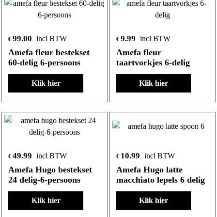
99.00
9.99
incl BTW
incl BTW
€
€
Amefa fleur bestekset
Amefa fleur
60-delig 6-persoons
taartvorkjes 6-delig
Klik hier
Klik hier
49.99
10.99
incl BTW
incl BTW
€
€
Amefa Hugo bestekset
Amefa Hugo latte
24 delig-6-persoons
macchiato lepels 6 delig
Klik hier
Klik hier