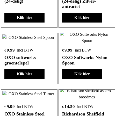
(24-delig)
(24-delig) Zilver-
antraciet
Klik hier
Klik hier
9.99
9.99
incl BTW
incl BTW
€
€
OXO softworks
OXO Softworks Nylon
groentelepel
Spoon
Klik hier
Klik hier
9.99
14.50
incl BTW
incl BTW
€
€
OXO Stainless Steel
Richardson Sheffield