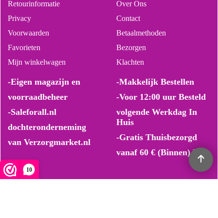
Retourinformatie
Over Ons
Privacy
Contact
Voorwaarden
Betaalmethoden
Favorieten
Bezorgen
Mijn winkelwagen
Klachten
-Eigen magazijn en
-Makkelijk Bestellen
voorraadbeheer
-Voor 12:00 uur Besteld
-Saleforall.nl
volgende Werkdag In
Huis
dochteronderneming
-Gratis Thuisbezorgd
van Verzorgmarket.nl
vanaf 60 € (Binnen) NL
10
Webwinkel gemaakt met ShopFactory webwinkel software.