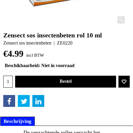
Zensect sos insectenbeten rol 10 ml
Zensect sos insectenbeten
ZE0220
€
4.99
incl BTW
Beschikbaarheid
: Niet in voorraad
Bestel
Beschrijving
De verzachtende roller verzacht het