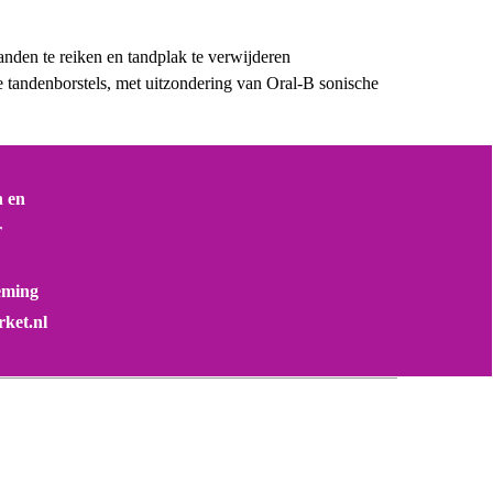
tanden te reiken en tandplak te verwijderen
e tandenborstels, met uitzondering van Oral-B sonische
n en
r
eming
ket.nl