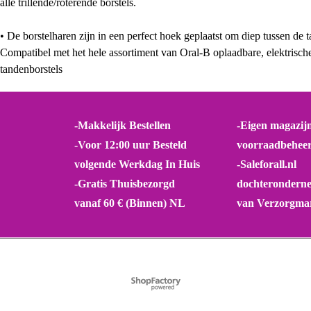
alle trillende/roterende borstels.
• De borstelharen zijn in een perfect hoek geplaatst om diep tussen de 
Compatibel met het hele assortiment van Oral-B oplaadbare, elektrisch
tandenborstels
-Makkelijk Bestellen
-Eigen magazij
-Voor 12:00 uur Besteld
voorraadbehee
volgende Werkdag In Huis
-Saleforall.nl
-Gratis Thuisbezorgd
dochterondern
vanaf 60 € (Binnen) NL
van Verzorgmar
Webwinkel gemaakt met
ShopFactory webwinkel
software.