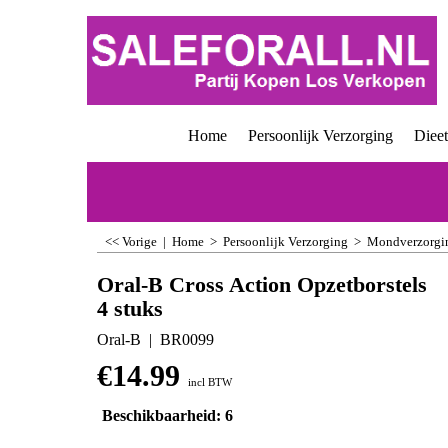
Home
Persoonlijk Verzorging
Diee
<< Vorige
|
Home
>
Persoonlijk Verzorging
>
Mondverzorgi
Oral-B Cross Action Opzetborstels
4 stuks
Oral-B
BR0099
€
14.99
incl BTW
Beschikbaarheid
: 6