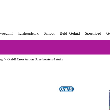
tvoeding
huishoudelijk
School
Beld- Geluid
Speelgoed
Ge
ng
>
Oral-B Cross Action Opzetborstels 4 stuks